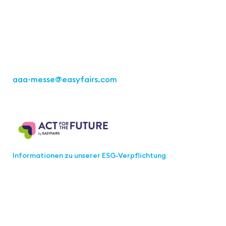
Büro Stuttgart
Kremser Straße 16
70469 Stuttgart
Tel.: +49 711 217267 10
aaa-messe
@easyfairs.com
Act for the Future
Informationen zu unserer ESG-Verpflichtung
Werden Sie Teil der aaa-Community!
Wählen Sie aus, welche Informationen Sie erhalten
möchten.