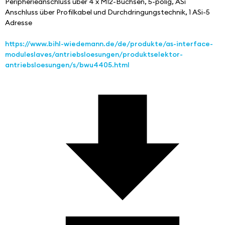
Peripherieanschluss über 4 x M12-Buchsen, 5-polig, ASi 
Anschluss über Profilkabel und Durchdringungstechnik, 1 ASi-5 
Adresse
https://www.bihl-wiedemann.de/de/produkte/as-interface-
moduleslaves/antriebsloesungen/produktselektor-
antriebsloesungen/s/bwu4405.html