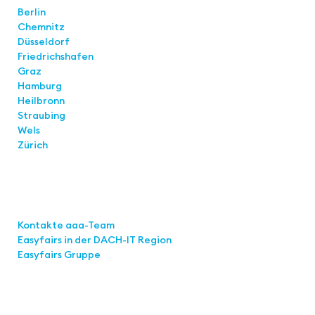
Berlin
Chemnitz
Düsseldorf
Friedrichshafen
Graz
Hamburg
Heilbronn
Straubing
Wels
Zürich
Links
Kontakte aaa-Team
Easyfairs in der DACH-IT
Region
Easyfairs Gruppe
Kontakt
Easyfairs Deutschland GmbH