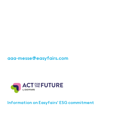
Easyfairs Deutschland GmbH
Office Stuttgart
Kremser Straße 16
70469 Stuttgart
Fon: +49 711 217267 10
aaa-messe
@easyfairs.com
Act for the Future
Information on Easyfairs’ ESG commitment
Join the aaa-Community!