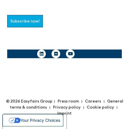
Select which information you would like to receive
Subscribe now!
Follow us
© 2026 Easyfairs Group
Press room
Careers
General
|
|
|
terms & condition
Privacy policy
Cookie policy
s |
|
|
Imprint
Your Privacy Choices