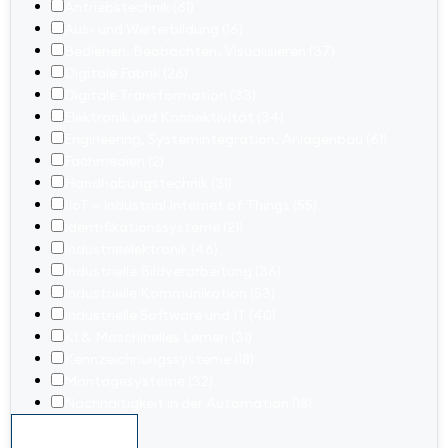
Antriebstechnik
(61)
Aus- und Weiterbildung
(16)
Bedienen, Beobachten, Visualisieren
(37)
Digitale Fabrik
(26)
Digitale Transformation
(33)
Elektronik und Konnektivität
(34)
Engineering, Systemintegration, Anlagenbau
(61)
Fachmedien
(2)
Handhabungstechnik
(31)
IIoT – Industrial Internet of Things
(55)
Identifikationssysteme
(21)
Industrieelektronik
(46)
Industrielle Bildverarbeitung
(36)
Industrielle Kommunikation
(53)
Industrielle Software und IT
(40)
KI & Maschinelles Lernen
(31)
Kennzeichnungssysteme
(18)
Montagesysteme
(32)
Nachhaltigkeit in der Automation
(18)