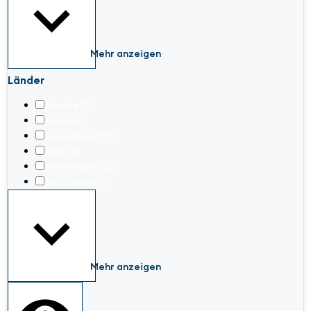
Mehr anzeigen
Länder
Austria
(3)
France
(1)
Germany
(203)
Italy
(4)
Netherlands
(2)
Switzerland
(2)
Mehr anzeigen