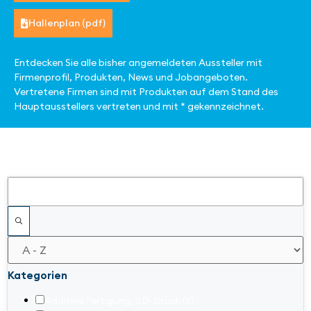
Hallenplan (pdf)
Entdecken Sie alle bisher angemeldeten Aussteller mit
Firmenprofil, Produkten, News und Jobangeboten.
Vertretene Firmen sind mit Produkten auf dem Stand des
Hauptausstellers vertreten und mit * gekennzeichnet.
Filter
Kategorien
Additive Fertigung, 3D-Druck
(8)