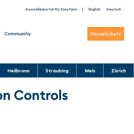
|
Ausstellerportal My Easyfairs
English
Deutsch
Community
Messetickets
Heilbronn
Straubing
Wels
Zürich
n Controls