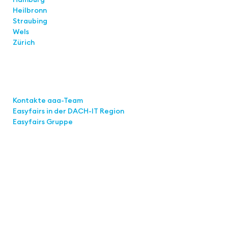
Heilbronn
Straubing
Wels
Zürich
Links
Kontakte aaa-Team
Easyfairs in der DACH-IT
Region
Easyfairs Gruppe
Kontakt
Easyfairs Deutschland GmbH
Büro Stuttgart
Kremser Straße 16
70469 Stuttgart
Tel.: +49 711 217267 10