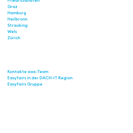
Friedrichshafen
Graz
Hamburg
Heilbronn
Straubing
Wels
Zürich
Links
Kontakte aaa-Team
Easyfairs in der DACH-IT
Region
Easyfairs Gruppe
Kontakt
Easyfairs Deutschland GmbH
Büro Stuttgart
Kremser Straße 16
70469 Stuttgart