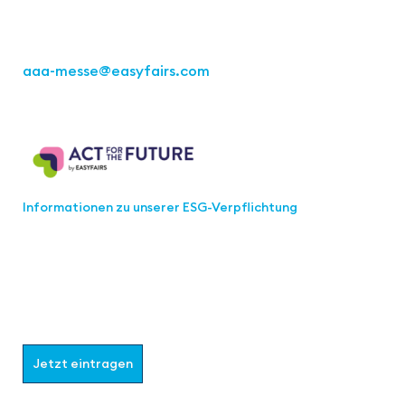
Tel.: +49 711 217267 10
aaa-messe
@easyfairs.com
Act for the Future
Informationen zu unserer ESG-Verpflichtung
Werden Sie Teil der aaa-Community!
Wählen Sie aus, welche Informationen Sie erhalten
möchten.
Jetzt eintragen