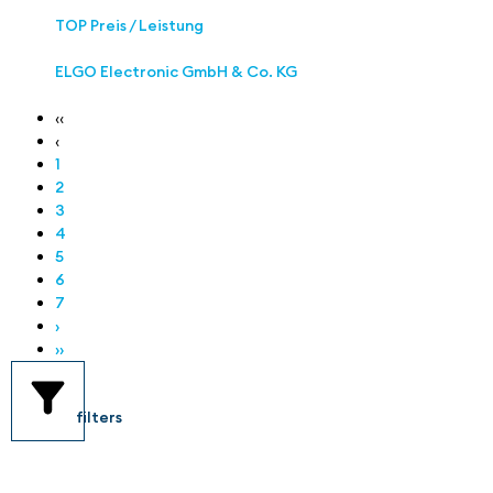
TOP Preis / Leistung
ELGO Electronic GmbH & Co. KG
‹‹
‹
1
2
3
4
5
6
7
›
››
filters