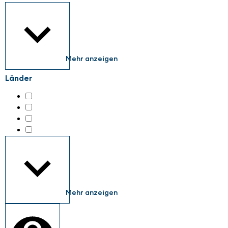
Mehr anzeigen
Länder
Austria
(5)
Germany
(134)
Italy
(6)
Switzerland
(4)
Mehr anzeigen