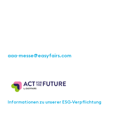
Easyfairs Deutschland GmbH
Büro Stuttgart
Kremser Straße 16
70469 Stuttgart
Tel.: +49 711 217267 10
aaa-messe
@easyfairs.com
Act for the Future
Informationen zu unserer ESG-Verpflichtung
Werden Sie Teil der aaa-Community!
Wählen Sie aus, welche Informationen Sie erhalten