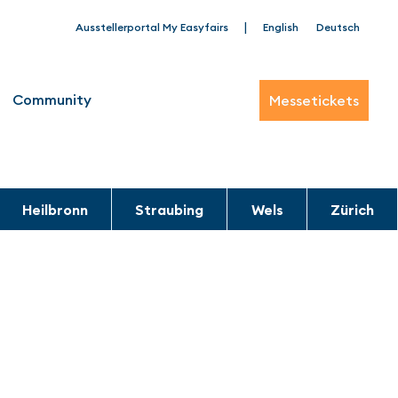
|
Ausstellerportal My Easyfairs
English
Deutsch
Community
Messetickets
Heilbronn
Straubing
Wels
Zürich