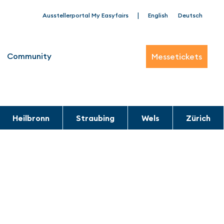
|
Ausstellerportal My Easyfairs
English
Deutsch
Community
Messetickets
Heilbronn
Straubing
Wels
Zürich