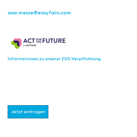
Tel.: +49 711 217267 10
aaa-messe
@easyfairs.com
Act for the Future
Informationen zu unserer ESG-Verpflichtung
Werden Sie Teil der aaa-Community!
Wählen Sie aus, welche Informationen Sie erhalten
möchten.
Jetzt eintragen