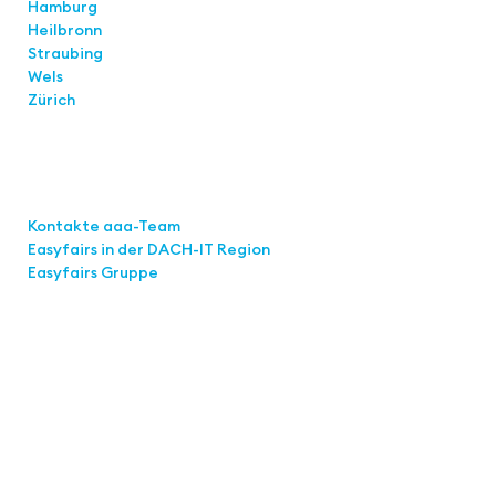
Hamburg
Heilbronn
Straubing
Wels
Zürich
Links
Kontakte aaa-Team
Easyfairs in der DACH-IT
Region
Easyfairs Gruppe
Kontakt
Easyfairs Deutschland GmbH
Büro Stuttgart
Kremser Straße 16
70469 Stuttgart