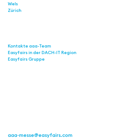
Wels
Zürich
Links
Kontakte aaa-Team
Easyfairs in der DACH-IT
Region
Easyfairs Gruppe
Kontakt
Easyfairs Deutschland GmbH
Büro Stuttgart
Kremser Straße 16
70469 Stuttgart
Tel.: +49 711 217267 10
aaa-messe
@easyfairs.com