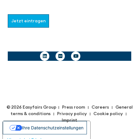
Wählen Sie aus, welche Informationen Sie erhalten
möchten.
Jetzt eintragen
Follow us
© 2026 Easyfairs Group
Press room
Careers
General
|
|
|
terms & conditions
Privacy policy
Cookie policy
|
|
|
Imprint
Ihre Datenschutzeinstellungen