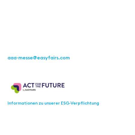
Easyfairs Deutschland GmbH
Büro Stuttgart
Kremser Straße 16
70469 Stuttgart
Tel.: +49 711 217267 10
aaa-messe
@easyfairs.com
Act for the Future
Informationen zu unserer ESG-Verpflichtung
Werden Sie Teil der aaa-Community!