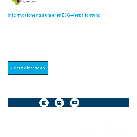
Informationen zu unserer ESG-Verpflichtung
Werden Sie Teil der aaa-Community!
Wählen Sie aus, welche Informationen Sie erhalten
möchten.
Jetzt eintragen
Follow us