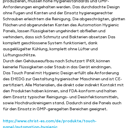
produzieren, müssen hohe Hygienestandards und GMP-
Anforderungen eingehalten werden. Das durchdachte Design 
ohne Fugen und Kanten und der Einsatz hygienegerechter 
Schrauben erleichtern die Reinigung. Die abgeschrägten, glatten 
Flächen und abgerundeten Kanten des Automation Hygienic 
Panels, lassen Flüssigkeiten ungehindert abfließen und 
verhindern, dass sich Schmutz und Bakterien absetzen Das 
komplett geschlossene System funktioniert, dank 
ausgeklügelter Kühlung, komplett ohne Lüfter und 
Lüftungsschlitze.
Durch den Gehäuseaufbau nach Schutzart IP69, können 
keinerlei Flüssigkeiten oder Staub in das Gerät eindringen.
Das Touch Panel mit Hygienic Design erfüllt alle Anforderung 
des EHEDG zur Gestaltung hygienischer Maschinen und ist CE-
zertifiziert. Alle Materialien, die direkt oder indirekt Kontakt mit 
den Produkten haben können, sind FDA-konform und halten 
dem Einsatz typischer Reinigungs- und Desinfektionsmitteln, 
sowie Hochdruckreinigern stand. Dadurch sind die Panels auch 
für den Einsatz in GMP-geregelten Bereichen geeignet.
https://www.christ-es.com/de/produkte/touch-
panel/automation-hygienic