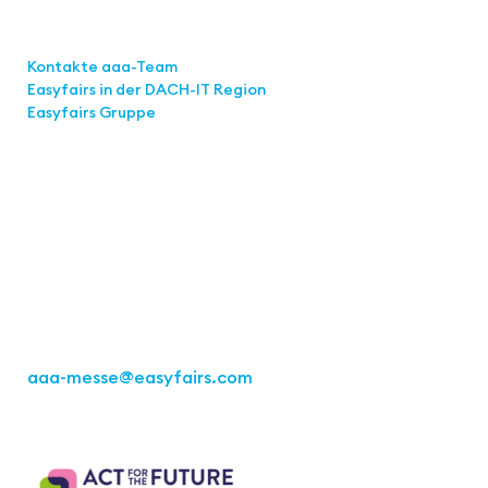
Links
Kontakte aaa-Team
Easyfairs in der DACH-IT
Region
Easyfairs Gruppe
Kontakt
Easyfairs Deutschland GmbH
Büro Stuttgart
Kremser Straße 16
70469 Stuttgart
Tel.: +49 711 217267 10
aaa-messe
@easyfairs.com
Act for the Future