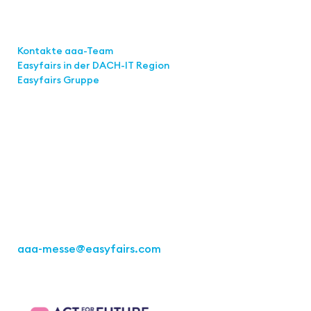
Links
Kontakte aaa-Team
Easyfairs in der DACH-IT
Region
Easyfairs Gruppe
Kontakt
Easyfairs Deutschland GmbH
Büro Stuttgart
Kremser Straße 16
70469 Stuttgart
Tel.: +49 711 217267 10
aaa-messe
@easyfairs.com
Act for the Future