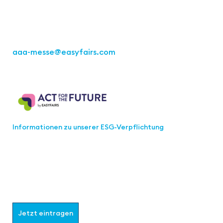
Tel.: +49 711 217267 10
aaa-messe
@easyfairs.com
Act for the Future
Informationen zu unserer ESG-Verpflichtung
Werden Sie Teil der aaa-Community!
Wählen Sie aus, welche Informationen Sie erhalten
möchten.
Jetzt eintragen