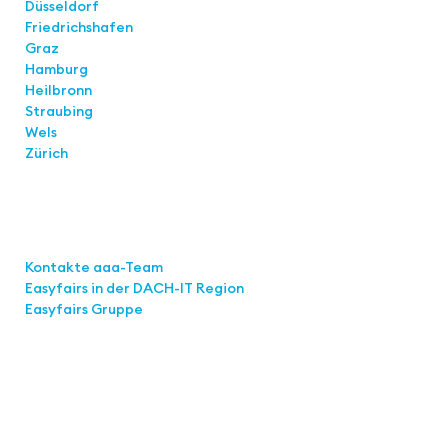
Düsseldorf
Friedrichshafen
Graz
Hamburg
Heilbronn
Straubing
Wels
Zürich
Links
Kontakte aaa-Team
Easyfairs in der DACH-IT
Region
Easyfairs Gruppe
Kontakt
Easyfairs Deutschland GmbH
Büro Stuttgart
Kremser Straße 16
70469 Stuttgart