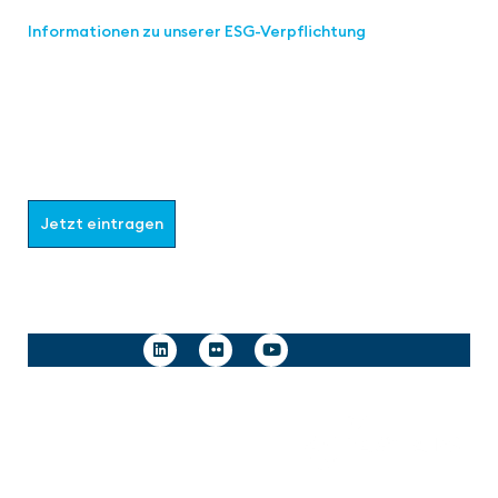
Informationen zu unserer ESG-Verpflichtung
Werden Sie Teil der aaa-Community!
Wählen Sie aus, welche Informationen Sie erhalten
möchten.
Jetzt eintragen
Follow us