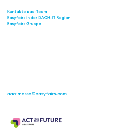
Links
Kontakte aaa-Team
Easyfairs in der DACH-IT
Region
Easyfairs Gruppe
Kontakt
Easyfairs Deutschland GmbH
Büro Stuttgart
Kremser Straße 16
70469 Stuttgart
Tel.: +49 711 217267 10
aaa-messe
@easyfairs.com
Act for the Future