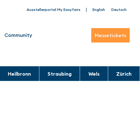
|
Ausstellerportal My Easyfairs
English
Deutsch
Community
Messetickets
Heilbronn
Straubing
Wels
Zürich