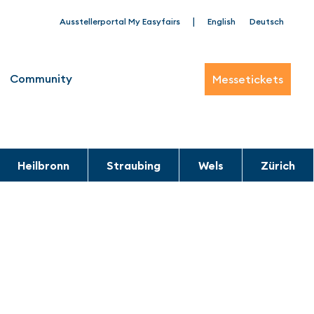
|
Ausstellerportal My Easyfairs
English
Deutsch
Community
Messetickets
Heilbronn
Straubing
Wels
Zürich