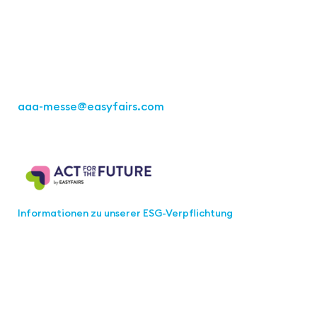
Kremser Straße 16
70469 Stuttgart
Tel.: +49 711 217267 10
aaa-messe
@easyfairs.com
Act for the Future
Informationen zu unserer ESG-Verpflichtung
Werden Sie Teil der aaa-Community!
Wählen Sie aus, welche Informationen Sie erhalten
möchten.