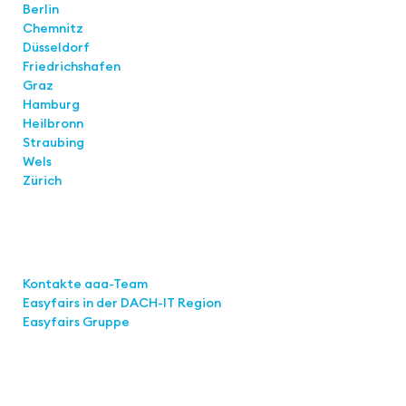
Berlin
Chemnitz
Düsseldorf
Friedrichshafen
Graz
Hamburg
Heilbronn
Straubing
Wels
Zürich
Links
Kontakte aaa-Team
Easyfairs in der DACH-IT
Region
Easyfairs Gruppe
Kontakt
Easyfairs Deutschland GmbH
Büro Stuttgart