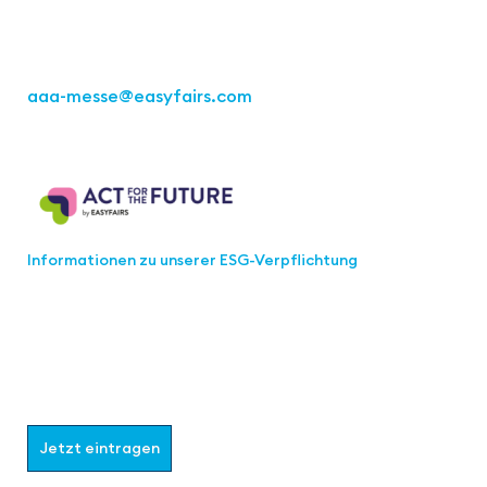
Tel.: +49 711 217267 10
aaa-messe
@easyfairs.com
Act for the Future
Informationen zu unserer ESG-Verpflichtung
Werden Sie Teil der aaa-Community!
Wählen Sie aus, welche Informationen Sie erhalten
möchten.
Jetzt eintragen