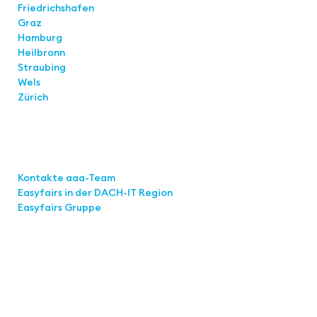
Friedrichshafen
Graz
Hamburg
Heilbronn
Straubing
Wels
Zürich
Links
Kontakte aaa-Team
Easyfairs in der DACH-IT
Region
Easyfairs Gruppe
Kontakt
Easyfairs Deutschland GmbH
Büro Stuttgart
Kremser Straße 16
70469 Stuttgart