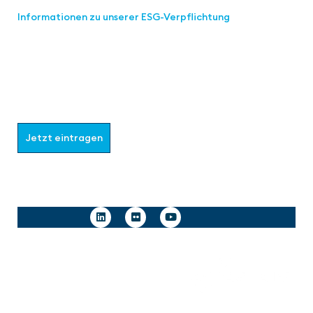
Informationen zu unserer ESG-Verpflichtung
Werden Sie Teil der aaa-Community!
Wählen Sie aus, welche Informationen Sie erhalten
möchten.
Jetzt eintragen
Follow us