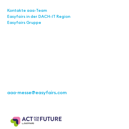
Links
Kontakte aaa-Team
Easyfairs in der DACH-IT
Region
Easyfairs Gruppe
Kontakt
Easyfairs Deutschland GmbH
Büro Stuttgart
Kremser Straße 16
70469 Stuttgart
Tel.: +49 711 217267 10
aaa-messe
@easyfairs.com
Act for the Future