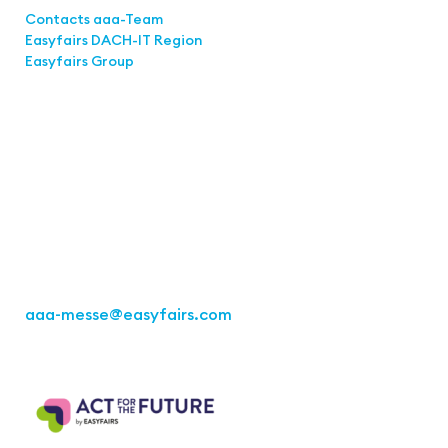
Contacts aaa-Team
Easyfairs DACH-IT Region
Easyfairs Group
Contact
Easyfairs Deutschland GmbH
Office Stuttgart
Kremser Straße 16
70469 Stuttgart
Fon: +49 711 217267 10
aaa-messe
@easyfairs.com
Act for the Future