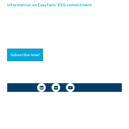
Information on Easyfairs’ ESG commitment
Join the aaa-Community!
Select which information you would like to receive
Subscribe now!
Follow us