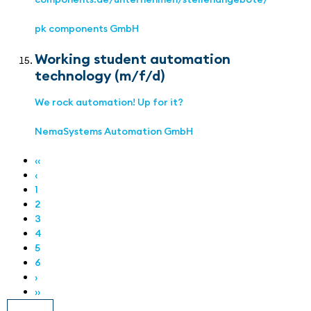
pk components GmbH
Working student automation
technology (m/f/d)
We rock automation! Up for it?
NemaSystems Automation GmbH
‹‹
‹
1
2
3
4
5
6
›
››