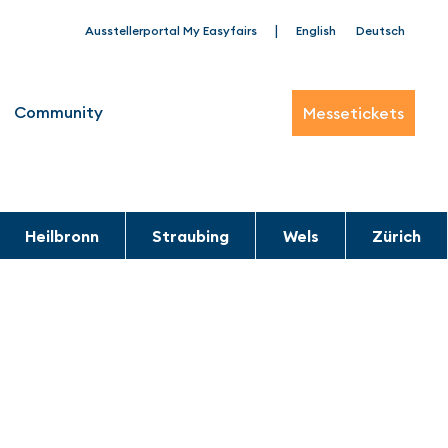
|
Ausstellerportal My Easyfairs
English
Deutsch
Community
Messetickets
Heilbronn
Straubing
Wels
Zürich