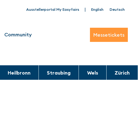
|
Ausstellerportal My Easyfairs
English
Deutsch
Community
Messetickets
Heilbronn
Straubing
Wels
Zürich