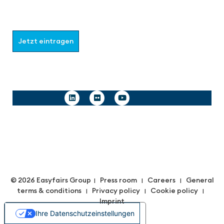
Wählen Sie aus, welche Informationen Sie erhalten
möchten.
Jetzt eintragen
Follow us
© 2026 Easyfairs Group
Press room
Careers
General
|
|
|
terms & conditions
Privacy policy
Cookie policy
|
|
|
Imprint
Ihre Datenschutzeinstellungen