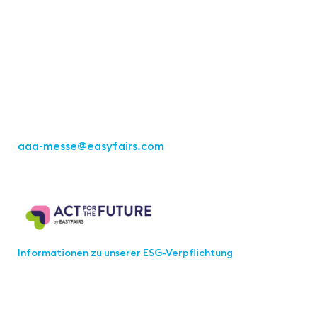
Easyfairs Deutschland GmbH
Büro Stuttgart
Kremser Straße 16
70469 Stuttgart
Tel.: +49 711 217267 10
aaa-messe
@easyfairs.com
Act for the Future
Informationen zu unserer ESG-Verpflichtung
Werden Sie Teil der aaa-Community!