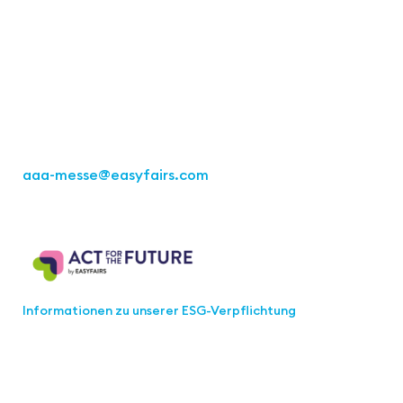
Easyfairs Deutschland GmbH
Büro Stuttgart
Kremser Straße 16
70469 Stuttgart
Tel.: +49 711 217267 10
aaa-messe
@easyfairs.com
Act for the Future
Informationen zu unserer ESG-Verpflichtung
Werden Sie Teil der aaa-Community!