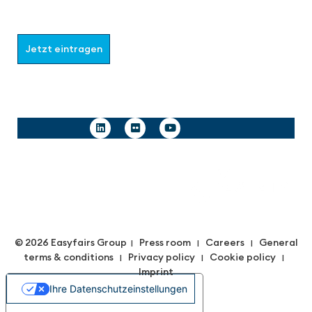
Wählen Sie aus, welche Informationen Sie erhalten
möchten.
Jetzt eintragen
Follow us
© 2026 Easyfairs Group
Press room
Careers
General
|
|
|
terms & conditions
Privacy policy
Cookie policy
|
|
|
Imprint
Ihre Datenschutzeinstellungen