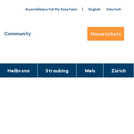
|
Ausstellerportal My Easyfairs
English
Deutsch
Community
Messetickets
Heilbronn
Straubing
Wels
Zürich