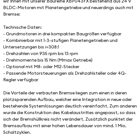
wir Ihnen mit unserer Baureihe XBP043FX bestehend aus 24 V 
BLDC-Motoren mit Planetengetriebe und neuerdings auch mit 
Bremse:
Technische Daten:
- Grundmotoren in drei kompakten Baugrößen verfügbar
- Kombinierbar mit 1-3-stufigen Planetengetrieben und 
Untersetzungen bis i=308:1
- Drehzahlen von 935 rpm bis 13 rpm
- Drehmomente bis 15 Nm (Mmax Getriebe)
- Optional mit M8- oder M12-Stecker
- Passende Motorsteuerungen als Drehzahlsteller oder 4Q-
Regler verfügbar
Die Vorteile der verbauten Bremse liegen zum einen in deren 
platzsparenden Aufbau, welcher eine Integration in neue oder 
bestehende Systemlösungen deutlich vereinfacht. Zum anderen 
wurde die Konstruktion des Kabelaustrittes angepasst, so dass 
sich der Bremshüllkreis nicht verändert. Zusätzlich punktet der 
Bremsaufbau mit einer hohen Lebensdauer von mind. 1 Mio. 
Schaltzyklen.