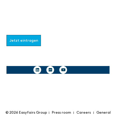
Werden Sie Teil der aaa-Community!
Wählen Sie aus, welche Informationen Sie erhalten
möchten.
Jetzt eintragen
Follow us
© 2026 Easyfairs Group
Press room
Careers
General
|
|
|