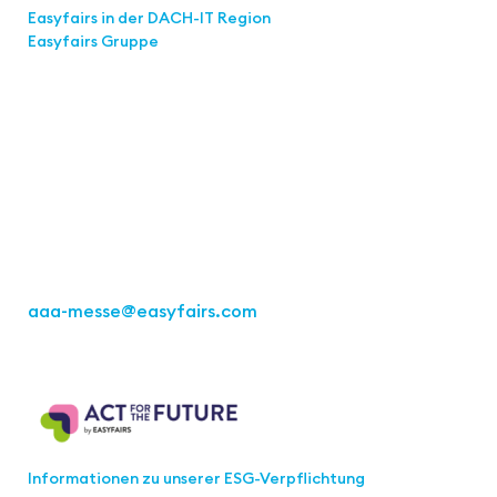
Easyfairs in der DACH-IT
Region
Easyfairs Gruppe
Kontakt
Easyfairs Deutschland GmbH
Büro Stuttgart
Kremser Straße 16
70469 Stuttgart
Tel.: +49 711 217267 10
aaa-messe
@easyfairs.com
Act for the Future
Informationen zu unserer ESG-Verpflichtung