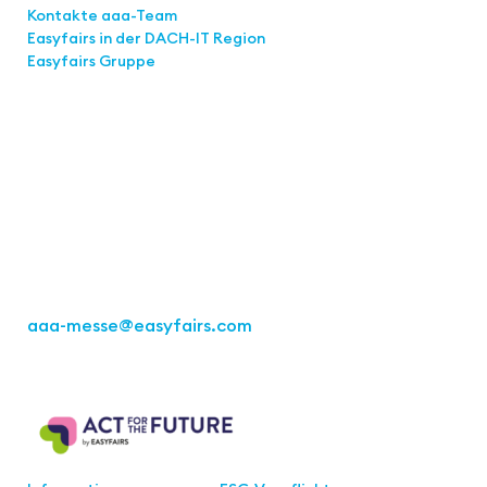
Kontakte aaa-Team
Easyfairs in der DACH-IT
Region
Easyfairs Gruppe
Kontakt
Easyfairs Deutschland GmbH
Büro Stuttgart
Kremser Straße 16
70469 Stuttgart
Tel.: +49 711 217267 10
aaa-messe
@easyfairs.com
Act for the Future