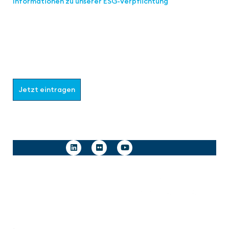
Informationen zu unserer ESG-Verpflichtung
Werden Sie Teil der aaa-Community!
Wählen Sie aus, welche Informationen Sie erhalten
möchten.
Jetzt eintragen
Follow us