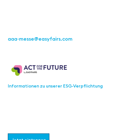
70469 Stuttgart
Tel.: +49 711 217267 10
aaa-messe
@easyfairs.com
Act for the Future
Informationen zu unserer ESG-Verpflichtung
Werden Sie Teil der aaa-Community!
Wählen Sie aus, welche Informationen Sie erhalten
möchten.
Jetzt eintragen