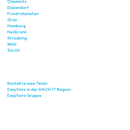
Chemnitz
Düsseldorf
Friedrichshafen
Graz
Hamburg
Heilbronn
Straubing
Wels
Zürich
Links
Kontakte aaa-Team
Easyfairs in der DACH-IT
Region
Easyfairs Gruppe
Kontakt
Easyfairs Deutschland GmbH
Büro Stuttgart
Kremser Straße 16