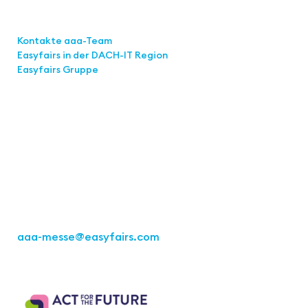
Links
Kontakte aaa-Team
Easyfairs in der DACH-IT
Region
Easyfairs Gruppe
Kontakt
Easyfairs Deutschland GmbH
Büro Stuttgart
Kremser Straße 16
70469 Stuttgart
Tel.: +49 711 217267 10
aaa-messe
@easyfairs.com
Act for the Future