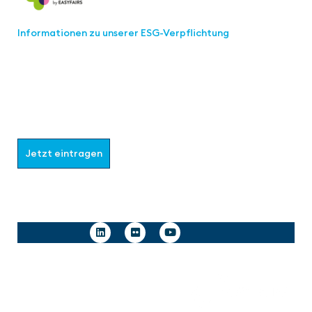
Informationen zu unserer ESG-Verpflichtung
Werden Sie Teil der aaa-Community!
Wählen Sie aus, welche Informationen Sie erhalten
möchten.
Jetzt eintragen
Follow us