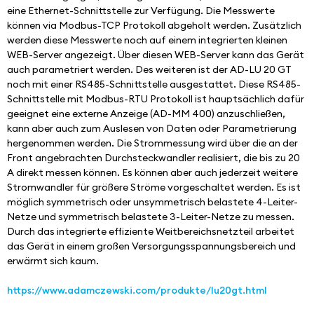
eine Ethernet-Schnittstelle zur Verfügung. Die Messwerte 
können via Modbus-TCP Protokoll abgeholt werden. Zusätzlich 
werden diese Messwerte noch auf einem integrierten kleinen 
WEB-Server angezeigt. Über diesen WEB-Server kann das Gerät 
auch parametriert werden. Des weiteren ist der AD-LU 20 GT 
noch mit einer RS485-Schnittstelle ausgestattet. Diese RS485-
Schnittstelle mit Modbus-RTU Protokoll ist hauptsächlich dafür 
geeignet eine externe Anzeige (AD-MM 400) anzuschließen, 
kann aber auch zum Auslesen von Daten oder Parametrierung 
hergenommen werden. Die Strommessung wird über die an der 
Front angebrachten Durchsteckwandler realisiert, die bis zu 20 
A direkt messen können. Es können aber auch jederzeit weitere 
Stromwandler für größere Ströme vorgeschaltet werden. Es ist 
möglich symmetrisch oder unsymmetrisch belastete 4-Leiter-
Netze und symmetrisch belastete 3-Leiter-Netze zu messen. 
Durch das integrierte effiziente Weitbereichsnetzteil arbeitet 
das Gerät in einem großen Versorgungsspannungsbereich und 
erwärmt sich kaum.
https://www.adamczewski.com/produkte/lu20gt.html