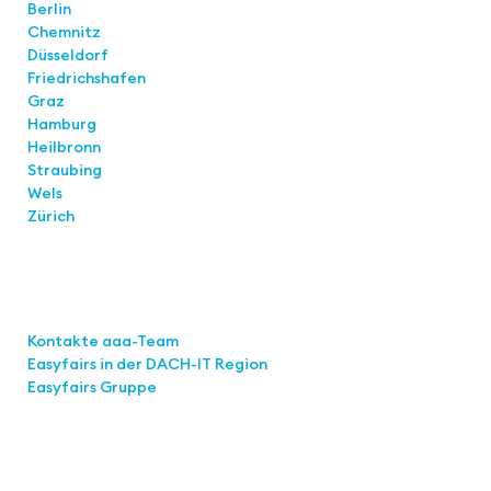
Berlin
Chemnitz
Düsseldorf
Friedrichshafen
Graz
Hamburg
Heilbronn
Straubing
Wels
Zürich
Links
Kontakte aaa-Team
Easyfairs in der DACH-IT
Region
Easyfairs Gruppe
Kontakt
Easyfairs Deutschland GmbH
Büro Stuttgart