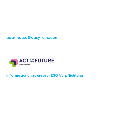
Kremser Straße 16
70469 Stuttgart
Tel.: +49 711 217267 10
aaa-messe
@easyfairs.com
Act for the Future
Informationen zu unserer ESG-Verpflichtung
Werden Sie Teil der aaa-Community!
Wählen Sie aus, welche Informationen Sie erhalten
möchten.