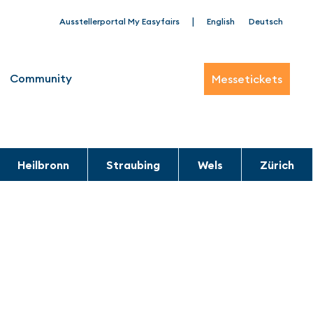
|
Ausstellerportal My Easyfairs
English
Deutsch
Community
Messetickets
Heilbronn
Straubing
Wels
Zürich