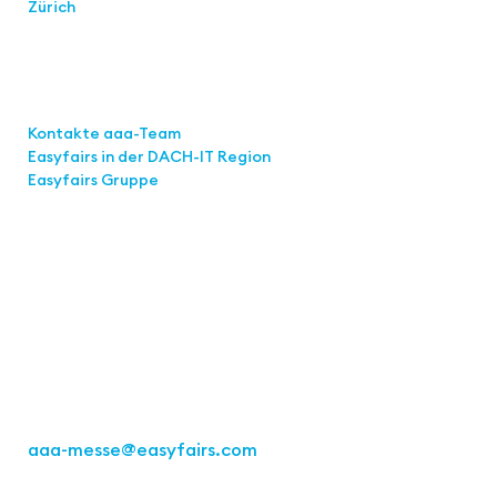
Zürich
Links
Kontakte aaa-Team
Easyfairs in der DACH-IT
Region
Easyfairs Gruppe
Kontakt
Easyfairs Deutschland GmbH
Büro Stuttgart
Kremser Straße 16
70469 Stuttgart
Tel.: +49 711 217267 10
aaa-messe
@easyfairs.com