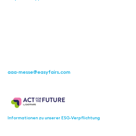
Kontakt
Easyfairs Deutschland GmbH
Büro Stuttgart
Kremser Straße 16
70469 Stuttgart
Tel.: +49 711 217267 10
aaa-messe
@easyfairs.com
Act for the Future
Informationen zu unserer ESG-Verpflichtung