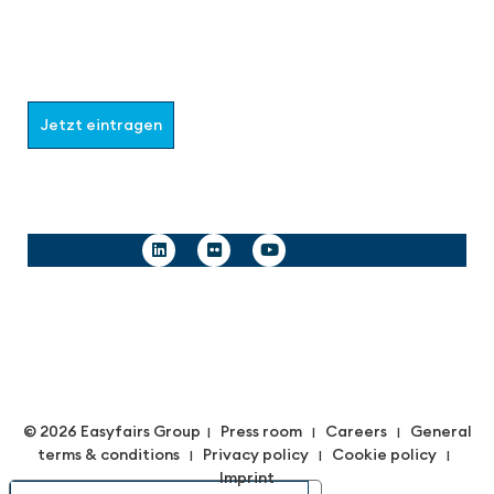
Werden Sie Teil der aaa-Community!
Wählen Sie aus, welche Informationen Sie erhalten
möchten.
Jetzt eintragen
Follow us
© 2026 Easyfairs Group
Press room
Careers
General
|
|
|
terms & conditions
Privacy policy
Cookie policy
|
|
|
Imprint