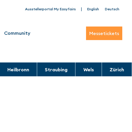
|
Ausstellerportal My Easyfairs
English
Deutsch
Community
Messetickets
Heilbronn
Straubing
Wels
Zürich