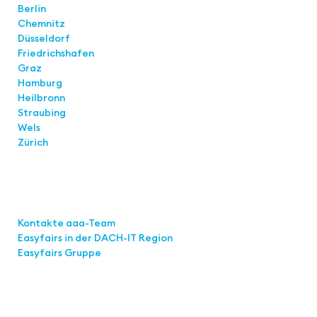
Berlin
Chemnitz
Düsseldorf
Friedrichshafen
Graz
Hamburg
Heilbronn
Straubing
Wels
Zürich
Links
Kontakte aaa-Team
Easyfairs in der DACH-IT
Region
Easyfairs Gruppe
Kontakt
Easyfairs Deutschland GmbH
Büro Stuttgart