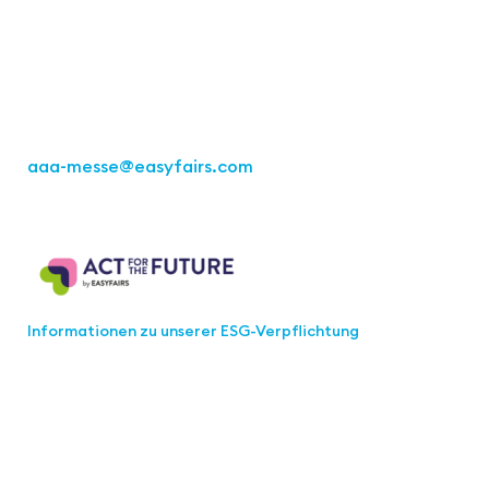
Kremser Straße 16
70469 Stuttgart
Tel.: +49 711 217267 10
aaa-messe
@easyfairs.com
Act for the Future
Informationen zu unserer ESG-Verpflichtung
Werden Sie Teil der aaa-Community!
Wählen Sie aus, welche Informationen Sie erhalten
möchten.