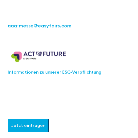
Tel.: +49 711 217267 10
aaa-messe
@easyfairs.com
Act for the Future
Informationen zu unserer ESG-Verpflichtung
Werden Sie Teil der aaa-Community!
Wählen Sie aus, welche Informationen Sie erhalten
möchten.
Jetzt eintragen