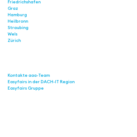
Friedrichshafen
Graz
Hamburg
Heilbronn
Straubing
Wels
Zürich
Links
Kontakte aaa-Team
Easyfairs in der DACH-IT
Region
Easyfairs Gruppe
Kontakt
Easyfairs Deutschland GmbH
Büro Stuttgart
Kremser Straße 16
70469 Stuttgart