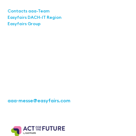
Links
Contacts aaa-Team
Easyfairs DACH-IT Region
Easyfairs Group
Contact
Easyfairs Deutschland GmbH
Office Stuttgart
Kremser Straße 16
70469 Stuttgart
Fon: +49 711 217267 10
aaa-messe
@easyfairs.com
Act for the Future