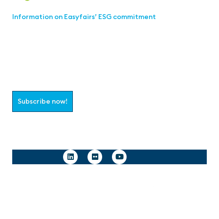
Information on Easyfairs’ ESG commitment
Join the aaa-Community!
Select which information you would like to receive
Subscribe now!
Follow us