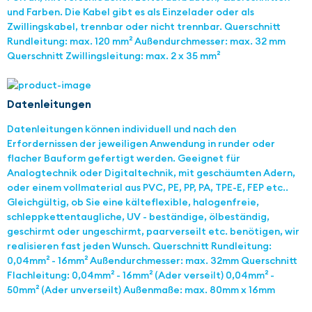
und Farben. Die Kabel gibt es als Einzelader oder als
Zwillingskabel, trennbar oder nicht trennbar. Querschnitt
Rundleitung: max. 120 mm² Außendurchmesser: max. 32 mm
Querschnitt Zwillingsleitung: max. 2 x 35 mm²
Datenleitungen
Datenleitungen können individuell und nach den
Erfordernissen der jeweiligen Anwendung in runder oder
flacher Bauform gefertigt werden. Geeignet für
Analogtechnik oder Digitaltechnik, mit geschäumten Adern,
oder einem vollmaterial aus PVC, PE, PP, PA, TPE-E, FEP etc..
Gleichgültig, ob Sie eine kälteflexible, halogenfreie,
schleppkettentaugliche, UV - beständige, ölbeständig,
geschirmt oder ungeschirmt, paarverseilt etc. benötigen, wir
realisieren fast jeden Wunsch. Querschnitt Rundleitung:
0,04mm² - 16mm² Außendurchmesser: max. 32mm Querschnitt
Flachleitung: 0,04mm² - 16mm² (Ader verseilt) 0,04mm² -
50mm² (Ader unverseilt) Außenmaße: max. 80mm x 16mm