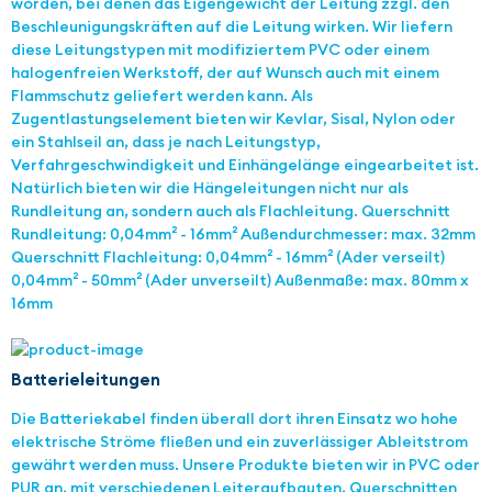
worden, bei denen das Eigengewicht der Leitung zzgl. den
Beschleunigungskräften auf die Leitung wirken. Wir liefern
diese Leitungstypen mit modifiziertem PVC oder einem
halogenfreien Werkstoff, der auf Wunsch auch mit einem
Flammschutz geliefert werden kann. Als
Zugentlastungselement bieten wir Kevlar, Sisal, Nylon oder
ein Stahlseil an, dass je nach Leitungstyp,
Verfahrgeschwindigkeit und Einhängelänge eingearbeitet ist.
Natürlich bieten wir die Hängeleitungen nicht nur als
Rundleitung an, sondern auch als Flachleitung. Querschnitt
Rundleitung: 0,04mm² - 16mm² Außendurchmesser: max. 32mm
Querschnitt Flachleitung: 0,04mm² - 16mm² (Ader verseilt)
0,04mm² - 50mm² (Ader unverseilt) Außenmaße: max. 80mm x
16mm
Batterieleitungen
Die Batteriekabel finden überall dort ihren Einsatz wo hohe
elektrische Ströme fließen und ein zuverlässiger Ableitstrom
gewährt werden muss. Unsere Produkte bieten wir in PVC oder
PUR an, mit verschiedenen Leiteraufbauten, Querschnitten