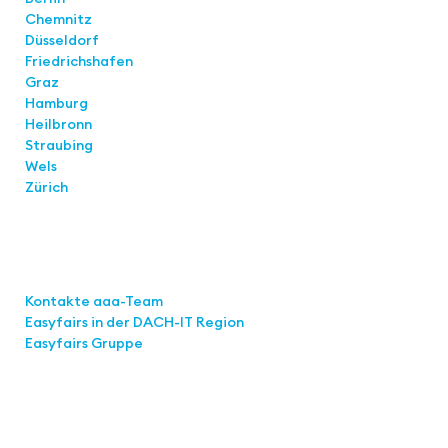
Chemnitz
Düsseldorf
Friedrichshafen
Graz
Hamburg
Heilbronn
Straubing
Wels
Zürich
Links
Kontakte aaa-Team
Easyfairs in der DACH-IT
Region
Easyfairs Gruppe
Kontakt
Easyfairs Deutschland GmbH
Büro Stuttgart