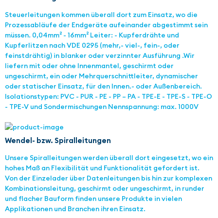
Steuerleitungen kommen überall dort zum Einsatz, wo die
Prozessabläufe der Endgeräte aufeinander abgestimmt sein
müssen. 0,04mm² - 16mm² Leiter: - Kupferdrähte und
Kupferlitzen nach VDE 0295 (mehr,- viel-, fein-, oder
feinstdrähtig) in blanker oder verzinnter Ausführung .Wir
liefern mit oder ohne Innenmantel, geschirmt oder
ungeschirmt, ein oder Mehrquerschnittleiter, dynamischer
oder statischer Einsatz, für den Innen.- oder Außenbereich.
Isolationstypen: PVC - PUR - PE - PP – PA - TPE-E - TPE-S - TPE-O
- TPE-V und Sondermischungen Nennspannung: max. 1000V
Wendel- bzw. Spiralleitungen
Unsere Spiralleitungen werden überall dort eingesetzt, wo ein
hohes Maß an Flexibilität und Funktionalität gefordert ist.
Von der Einzelader über Datenleitungen bis hin zur komplexen
Kombinationsleitung, geschirmt oder ungeschirmt, in runder
und flacher Bauform finden unsere Produkte in vielen
Applikationen und Branchen ihren Einsatz.