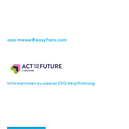
Kremser Straße 16
70469 Stuttgart
Tel.: +49 711 217267 10
aaa-messe
@easyfairs.com
Act for the Future
Informationen zu unserer ESG-Verpflichtung
Werden Sie Teil der aaa-Community!
Wählen Sie aus, welche Informationen Sie erhalten
möchten.