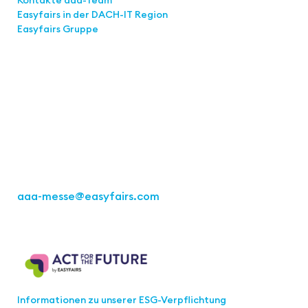
Easyfairs in der DACH-IT
Region
Easyfairs Gruppe
Kontakt
Easyfairs Deutschland GmbH
Büro Stuttgart
Kremser Straße 16
70469 Stuttgart
Tel.: +49 711 217267 10
aaa-messe
@easyfairs.com
Act for the Future
Informationen zu unserer ESG-Verpflichtung