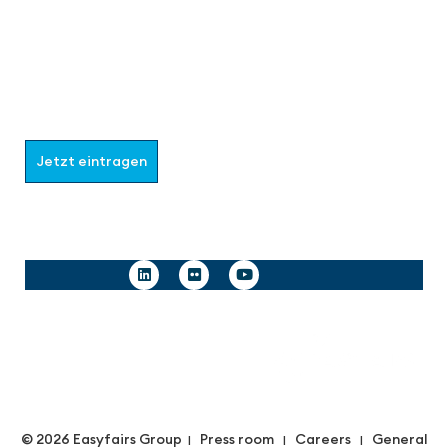
Werden Sie Teil der aaa-Community!
Wählen Sie aus, welche Informationen Sie erhalten
möchten.
Jetzt eintragen
Follow us
© 2026 Easyfairs Group
Press room
Careers
General
|
|
|