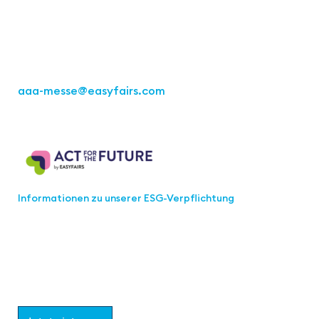
70469 Stuttgart
Tel.: +49 711 217267 10
aaa-messe
@easyfairs.com
Act for the Future
Informationen zu unserer ESG-Verpflichtung
Werden Sie Teil der aaa-Community!
Wählen Sie aus, welche Informationen Sie erhalten
möchten.