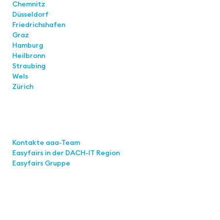
Chemnitz
Düsseldorf
Friedrichshafen
Graz
Hamburg
Heilbronn
Straubing
Wels
Zürich
Links
Kontakte aaa-Team
Easyfairs in der DACH-IT
Region
Easyfairs Gruppe
Kontakt
Easyfairs Deutschland GmbH
Büro Stuttgart
Kremser Straße 16