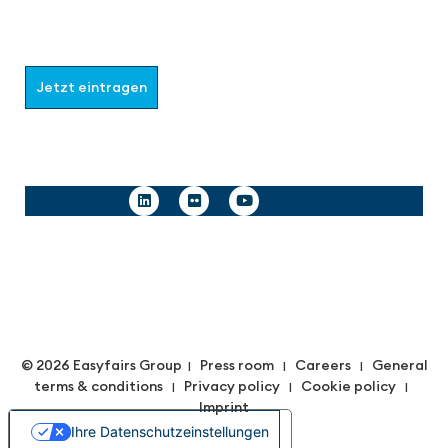
Wählen Sie aus, welche Informationen Sie erhalten
möchten.
Jetzt eintragen
Follow us
© 2026 Easyfairs Group
Press room
Careers
General
|
|
|
terms & conditions
Privacy policy
Cookie policy
|
|
|
Imprint
Ihre Datenschutzeinstellungen