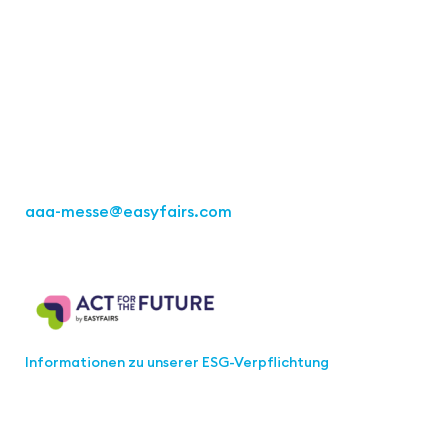
Kontakt
Easyfairs Deutschland GmbH
Büro Stuttgart
Kremser Straße 16
70469 Stuttgart
Tel.: +49 711 217267 10
aaa-messe
@easyfairs.com
Act for the Future
Informationen zu unserer ESG-Verpflichtung
Werden Sie Teil der aaa-Community!