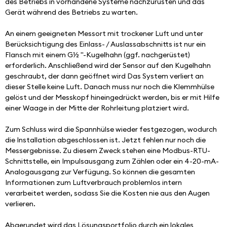
des Betriebs in vorhandene Systeme nachzurüsten und das 
Gerät während des Betriebs zu warten.
An einem geeigneten Messort mit trockener Luft und unter 
Berücksichtigung des Einlass- / Auslassabschnitts ist nur ein 
Flansch mit einem G½ "-Kugelhahn (ggf. nachgerüstet) 
erforderlich. Anschließend wird der Sensor auf den Kugelhahn 
geschraubt, der dann geöffnet wird Das System verliert an 
dieser Stelle keine Luft. Danach muss nur noch die Klemmhülse 
gelöst und der Messkopf hineingedrückt werden, bis er mit Hilfe 
einer Waage in der Mitte der Rohrleitung platziert wird.
Zum Schluss wird die Spannhülse wieder festgezogen, wodurch 
die Installation abgeschlossen ist. Jetzt fehlen nur noch die 
Messergebnisse. Zu diesem Zweck stehen eine Modbus-RTU-
Schnittstelle, ein Impulsausgang zum Zählen oder ein 4-20-mA-
Analogausgang zur Verfügung. So können die gesamten 
Informationen zum Luftverbrauch problemlos intern 
verarbeitet werden, sodass Sie die Kosten nie aus den Augen 
verlieren.
Abgerundet wird das Lösungsportfolio durch ein lokales 