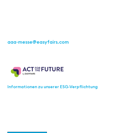
Kremser Straße 16
70469 Stuttgart
Tel.: +49 711 217267 10
aaa-messe
@easyfairs.com
Act for the Future
Informationen zu unserer ESG-Verpflichtung
Werden Sie Teil der aaa-Community!
Wählen Sie aus, welche Informationen Sie erhalten
möchten.