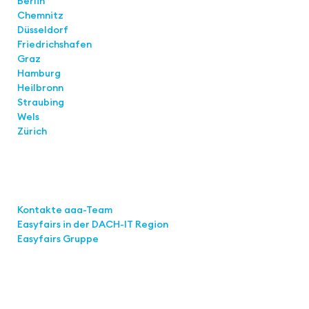
Berlin
Chemnitz
Düsseldorf
Friedrichshafen
Graz
Hamburg
Heilbronn
Straubing
Wels
Zürich
Links
Kontakte aaa-Team
Easyfairs in der DACH-IT
Region
Easyfairs Gruppe
Kontakt
Easyfairs Deutschland GmbH
Büro Stuttgart