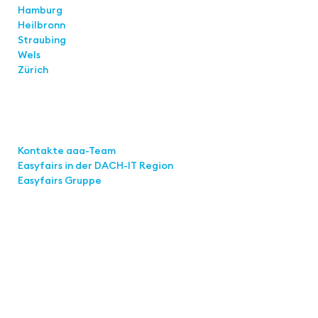
Hamburg
Heilbronn
Straubing
Wels
Zürich
Links
Kontakte aaa-Team
Easyfairs in der DACH-IT
Region
Easyfairs Gruppe
Kontakt
Easyfairs Deutschland GmbH
Büro Stuttgart
Kremser Straße 16
70469 Stuttgart