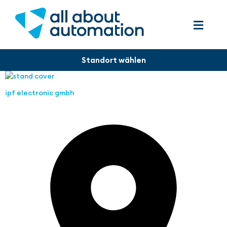
ipf electronic gmbh