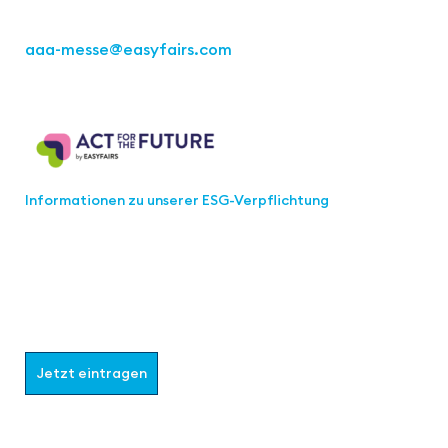
Tel.: +49 711 217267 10
aaa-messe
@easyfairs.com
Act for the Future
Informationen zu unserer ESG-Verpflichtung
Werden Sie Teil der aaa-Community!
Wählen Sie aus, welche Informationen Sie erhalten
möchten.
Jetzt eintragen