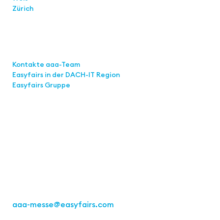
Zürich
Links
Kontakte aaa-Team
Easyfairs in der DACH-IT
Region
Easyfairs Gruppe
Kontakt
Easyfairs Deutschland GmbH
Büro Stuttgart
Kremser Straße 16
70469 Stuttgart
Tel.: +49 711 217267 10
aaa-messe
@easyfairs.com