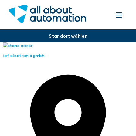
ipf electronic gmbh