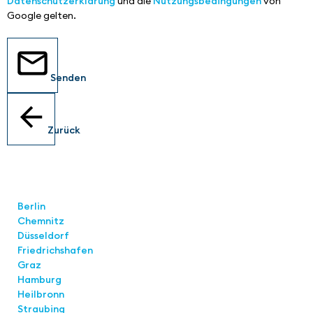
Datenschutzerklärung
und die
Nutzungsbedingungen
von
Google gelten.
Senden
Zurück
Standorte
Berlin
Chemnitz
Düsseldorf
Friedrichshafen
Graz
Hamburg
Heilbronn
Straubing