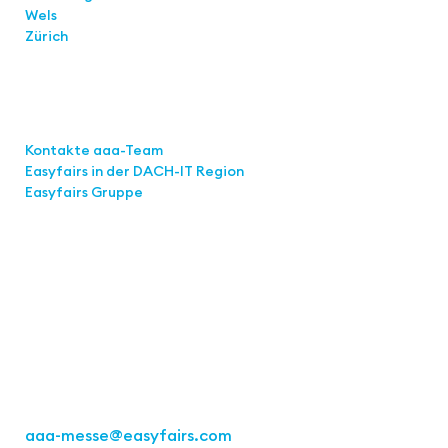
Wels
Zürich
Links
Kontakte aaa-Team
Easyfairs in der DACH-IT
Region
Easyfairs Gruppe
Kontakt
Easyfairs Deutschland GmbH
Büro Stuttgart
Kremser Straße 16
70469 Stuttgart
Tel.: +49 711 217267 10
aaa-messe
@easyfairs.com