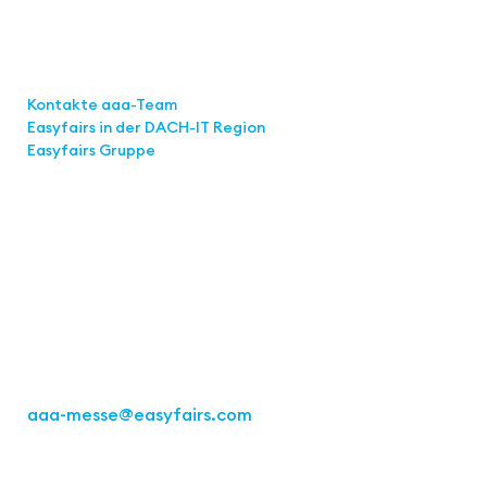
Links
Kontakte aaa-Team
Easyfairs in der DACH-IT
Region
Easyfairs Gruppe
Kontakt
Easyfairs Deutschland GmbH
Büro Stuttgart
Kremser Straße 16
70469 Stuttgart
Tel.: +49 711 217267 10
aaa-messe
@easyfairs.com
Act for the Future