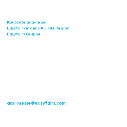
Links
Kontakte aaa-Team
Easyfairs in der DACH-IT
Region
Easyfairs Gruppe
Kontakt
Easyfairs Deutschland GmbH
Büro Stuttgart
Kremser Straße 16
70469 Stuttgart
Tel.: +49 711 217267 10
aaa-messe
@easyfairs.com
Act for the Future