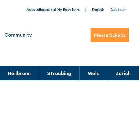
|
Ausstellerportal My Easyfairs
English
Deutsch
Community
Messetickets
Heilbronn
Straubing
Wels
Zürich